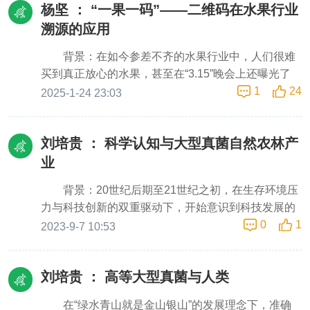
(尤其是镉)在农田土壤中难以降解，易通过食物链进
杨坚 ：
“一果一码”——二维码在水果行业
《中国大百科全书》词条“小麦粉/wheat flour”，对土
混合食用。例如，将藜麦粉添加到强筋小麦粉里，藜
入人体，对健康构成长期潜在风险。当前农田重金属
豆粉增加黏性，使其具有类似各种小麦粉的筋力强
溯源的应用
麦等制作八宝粥。……三、藜麦主粮化成品的调味
治理以土壤改良剂、钝化材料、低积累品种等为主，
度，极有可能是土豆主粮化的未来途径之一。这里的
（1）成品后外加“调味品 condiment”。例如，对藜麦
背景：在如今参差不齐的水果行业中，人们很难
但部分技术成本偏高、效果持续性不足，难以在广大
土豆粉，除了指土豆淀粉之外，还可以是直接用土豆
面条（打卤面）的“卤汁”调味。（2）藜麦制粉的直接
买到真正放心的水果，甚至在“3.15”晚会上还曝光了
农村地区长期推广。 笔者长期扎根农业生产一线，通
制成的食用粉，如“全土豆粉”。三、增加黏性技术以
调味。从其它食品（蔬菜、小麦等）提取合适的香味
1
24
部分不良商家利用隔夜、快要坏掉的水果制作果切，
过实地观察发现：灌溉水源不达标、不合格化肥带
2025-1-24 23:03
前有榆皮面、黏杆面等，对红薯粉、稷米面、荞麦粉
成分[7,8]，直接添加到藜麦粉里。（3）制成罐头类食
这不仅对人们的身体造成了伤害，还对整个水果行业
入、农村粪污无序排放，是农田重金属累积的重要原
等的传统增黏方法。可以和高黏性食品的制粉混合。
品。像午餐肉等各类罐头食品一样，直接调味[7-11]。
带来了一系列的不良影响，因此，“一果一码”溯源则
因
如：高筋小麦粉、面筋；糯米、黏玉米、糯高粱，
……参考文献：[1] 2025-07-18，藜麦/quinoa/庄丽
刘培贵 ：
科学认知与大型真菌自然农林产
能有效的避免以上问题。一果一码，即每个水果都拥
等。直接和醇溶蛋白、支链淀粉等混合。其它各种增
芳，中国大百科全书，第三版网络版
有一个独一无二的身份识别码。顾客只需要通过微信
业
黏技术。进一步，和其它营养物质混合，形成更加优
[DB/OL]https://www.zgbk.com/ecph/words?
等APP扫描该码，便可以迅速获取到该水果的种植基
质的土豆主粮化产品。参考文献：[1] 李慧. 土豆主粮
SiteID=1&ID=463882&Type=bkzyb&SubID=2
背景：20世纪后期至21世纪之初，在生存环境压
地、施肥用药记录、采摘日期、物流路径等全链条信
化还须闯过哪几关[N]. 光明日报, 2018-06-08 10版
力与科技创新的双重驱动下，开始意识到科技发展的
息。这种透明化的信息展示方式，让消费者能够直观
https://news.gmw.cn/2018-
0
1
阶段性与人类期许的需求不可能同步，知识储备及其
2023-9-7 10:53
了解水果的生长环境和安全标准，有效消除对食品安
06/08/content_29184961.htm农业专家指出，马铃薯
人的能力所限，自然生态环境和生物多样性的保护成
全的担忧，提升购买信心。此外，溯源不仅需要展示
主粮化，实际上就是把马铃薯加工成符合中国人饮食
为发展不可能回避和绕开的问题，意识到不可随心所
水果的产地，更应通过“一果一码”溯源系统，将水果
习惯的像馒头、面条、米饭一样的主食。未来马铃薯
刘培贵 ：
高等大型真菌与人类
欲地改造和征服（驯服）自然及其生物多样性，悟出
从采摘、加工、流通到消费的各个环节的信息进行全
将成稻米、小麦、玉米外又一主粮，[2] 央视网，
敬畏自然，尊重生命，绿色发展，协调融合发展的战
面、透明的公开。这样，消费者和相关质检单位可以
2025-03-25，全球首条产线下来的“土豆米”，想不想
在“绿水青山就是金山银山”的发展理念下，准确