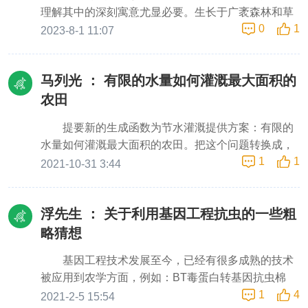
略思想。随着科学认知和技术的系统化以及不断创新
随时查阅这些信息，从而增强信任度和监管力度。对
尝尝？https://news.cctv.com/2025/0
理解其中的深刻寓意尤显必要。生长于广袤森林和草
和完善，在漫长历史中，人类也尝试到了遵守自然特
于水果企业而言，建立完善的溯源体系不仅能够展现
0
1
原的高等大型真菌，就是蕴藏在青山绿水中，而长期
2023-8-1 11:07
性及其法则，遵循发生发育规律，按照生态系统各生
其对产品质量的严格把控和对消费者健康的负责态
没有得到充分认识和科学利用的大自然馈赠的宝贵资
态因子协调平衡持续发展的甜头，感悟到生态文明之
度，从而树立正面形象，还能在激烈的市场竞争中脱
源。真菌具有真正的细胞核，属于真核生物，具备独
重要性。基于此，人类主动融入自然生态系统，作为
颖而出，开创更加辉煌的未来。然而，目前不少水果
马列光 ：
有限的水量如何灌溉最大面积的
特的生存机制和代谢产物，分布广、再生能力强等典
自然界的组成部分，与环境中诸生命体及非生命的生
生产企业和果农对水果溯源的认知尚停留在表面，仅
型特征。真菌按繁殖方式不同及分类系统，可分为担
农田
态因子和谐共存，最终回归自然。这样的回归是建立
仅展示了水果的产地，而未能充分利用一果一码溯源
子菌、子囊菌、半知菌、接合菌和壶菌类等。真菌中
在科学高度一致的综合认知，以及技术方法上兼顾各
系统。这导致消费者和质检部门无法便捷地查阅水果
提要新的生成函数为节水灌溉提供方案：有限的
的担子菌类和子囊菌类合称为高等真菌，其中裸眼可
生态因子和谐共同生存、合舟共济的原则，实现良性
从采摘、加工、流通到消费的全链条信息，进而影响
水量如何灌溉最大面积的农田。把这个问题转换成，
见的通常称为高等大型真菌。我国森林面积合计90.12
循环，协调发展基础之上的，以生态文明、生态道德
了信任度的提升和监管力度的加强。因此，推广和应
1
1
铺设一个水管网，有限水量在管网中的流过面积越
2021-10-31 3:44
亿亩，占国土面积的62.56%；是主产野生大型真菌的
融入自然为特征的高级文明，实现自然万物“各得契合
用一果一码溯源系统显得尤为重要。总的来说，一
大，水管网对应灌溉的农田面积也就越大。引言我国
天然绿色车间。据此面积估算高等大型真菌的年产量
以生，各得其养以昌”。人类文明与食菌文化：文明是
田间灌溉大多都属于传统的地面灌溉方式，喷灌、微
约为5000万吨，而实际年利用量18.6~22万吨/年，仅
人类历史积累下来的有利于认识和适应客观世界、顺
浮先生 ：
关于利用基因工程抗虫的一些粗
灌及管道输水灌溉等先进节水灌溉技术覆盖率不足
占0.4%。全球真菌种类估算达380万种，其中有14万
应自然发生规律，发展符合人类精神和物质追求、能
10%。(1)如何提高节水灌溉效率，扩大农田灌溉面
略猜想
种是高等大型真菌，只有1.4万种是已知的。据中国菌
被绝大多数人认可和接受的人文精神及其发明创造的
积，生成函数提供了一种理论方法：分组的出水口在
物名录数据库记载，截止2018年12月30日，我国真菌
总和。文化是智慧群族的一切群族社会现象与群族内
基因工程技术发展至今，已经有很多成熟的技术
水管网上如何分布使可灌溉的面积最大。一 水管网农
约有27 900种（包括变种和变型），隶属于15门56纲
在精神的既有传承，又有创造和发展的总和，它涵盖
被应用到农学方面，例如：BT毒蛋白转基因抗虫棉
田管网一般采用树状管网，并以单个给水栓进行布
192目585科3534属。已出版的60卷《中国真菌志》
智慧群族从过去到未来的历史，是群族基于自然的基
1
4
等。目前很多抗虫技术都是基于杀死害虫或是抑制害
2021-2-5 15:54
置，水管网有n个小孔，一定水量从给水栓注入管
记载了8000多个种及种下分类单元，绝大多数种具有