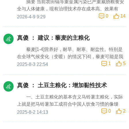
摘要 当前农田镉等重金属污染已严重威胁粮食安
常规杂交和分子标记辅助选择聚合耐盐性状。然而，
食。热带、亚热带地区是全球水稻主产区，但当地高
全与人体健康，现有治理技术存在成本高、效果有
玉米作为甜土植物，其内在耐盐机制的提升空间有
温高湿、台风暴雨频发、病虫害多发，常规水稻产量
0
14
限、易产生次生问题等情况，低镉品种在推广中存在
2026-4-9 9:29
限。因此，从极端耐盐植物中引入全新的耐盐策略，
偏低、抗灾能力弱，长期存在粮食自给不足、依赖进
一定性状局限。同时农村粪污资源化利用不足、厕所
是突破现有育种瓶颈的一条潜在路径。 二、构想来
口、饥荒风险较高等问题。传统杂交水稻多适配温带
改造模式单一，既浪费有机肥资源，又加剧农村面源
源：冰菜的盐囊泡机制冰菜(Mesembryanthemum
气候，无法直接在热带地区正常生长结实，热带高产
真傻 ：
建议：藜麦的主粮化
污染。本文基于数十年田间实践观察，提出一套源头
crystallinum)，又称冰叶日中花，原产于非洲南部纳
杂交水稻育种长期属于世界性技术难题。袁隆平院士
控制、生态循环、低成本易落地的农田重金属综合治
米布沙漠等干旱盐碱地带，是一种典型的盐生植物。
胸怀全球粮食安全大局，把菲律宾作为热带杂交水稻
藜麦[1-4]营养好，耐旱、耐寒、耐盐性。特别是
理方案：通过收集天然降水、辅以井水灌溉切断外源
它的叶片和茎表面布满了晶莹剔透的颗粒状突起——
海外科研核心阵地，开启中国杂交水稻走向世界的伟
在全球气候变化（变暖）的情况下[4]，藜麦可能是我
重金属输入，通过科学管水晒田促进重金属向土壤深
这些被称为盐囊泡(epidermal bladder cells) 的特化表
大历程。1.2 研究缘起1998年，袁隆平院士委派专家
1
5
们人类未来粮食的重要候选品种。一、藜麦主粮化的
2025-8-3 22:54
层迁移；优化乡村厕所粪污处置方式，取消化粪池直
皮细胞，是冰菜得以在高盐环境中生存的“秘密武
张昭东远赴菲律
基本含义藜麦的主粮化，实际上就是把藜麦加工成符
排，采用专用管道将粪污收集至田间粪池腐熟后就地
器”。盐囊泡的独特功能包括：1. 区域化储盐：冰菜通
合中国人饮食习惯的像馒头、面条、米饭一样的主
还田，提升土壤有机质，利用有机质对重金属的吸附
过根系吸收的Na⁺和Cl⁻并不会在叶肉细胞中积累，而
真傻 ：
土豆主粮化：增加黏性技术
食。二、藜麦主粮化的思路（1）“藜麦米”，就是类
固定作用降低作物对镉的吸收；同时严控不合格化肥
是被主动转运至盐囊泡中储存，从而实现“离子区隔
似“土豆米”[5]，把藜麦再加工成类似“大米”的食品。
进入农田、严控受污染水源灌溉，构建全链条生态治
一、土豆主粮化的基本含义马铃薯主粮化，实际
化”。研究表明，在100%海水处理下，盐囊泡可吸附
（2）藜麦的增黏。通过增加黏性，使藜麦粉成为类
理体系。该方案贴合农村实际、投入低、可持续性
上就是把马铃薯加工成符合中国人饮食习惯的像馒
植株总Na⁺的31.06%、总Cl⁻的35.53%。2. 代谢适
似“强筋、中筋、弱筋”小麦粉的筋力强度和食品加工
强，可为我国农田重金属治理提供实用技术路径。 关
0
2
头、面条、米饭一样的主食。除了已经投产的“土豆
应：盐胁迫下，冰菜
2025-8-2 14:13
适应性能。用于制作各类面包、拉面等；各类馒头、
键词：农田重金属；镉污染；粪污资源化；厕所改
米”等之外，增黏（增加黏性技术）也是可能的途径之
面条、面饼、水饺、包子类面食品、油炸类面食品
造；有机质；水源管控；生态治理 一、引言 重金属
一。二、土豆粉增黏：仿照小麦粉的筋力强度对照
等；蛋糕、饼干等[6]。（3）直接和小麦粉、大米等