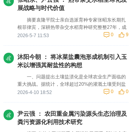
展战略与时代价值
摘要袁隆平院士亲自选派育种专家张昭东长期扎
根菲律宾，深耕热带杂交水稻育种研究整整27年，成
0
9
功攻克温带杂交水稻难以适配热带高温、高湿、短日
2026-5-7 11:53
照、多病虫害等世界性育种难题，实现热带专属杂交
水稻品种培育与大面积推广应用。经过长期科研攻
沐阳今朝 ：
将冰菜盐囊泡形成机制引入玉
关，中国杂交水稻种植范围突破北纬24.5°至南纬
24.5°环球热带黄金稻作带，覆盖全球87个水稻种植国
米以增强其耐盐性的构想
家，适配全球70%水稻耕地面积，保障世界70%以稻
一、问题提出土壤盐渍化是全球农业生产面临的
米为主食人口粮食安全。热带杂交水稻全球化布局，
重大挑战。据统计，全球超过20%的灌溉土壤受到盐
不仅大幅提升世界稻米总产量、缓解全球粮食饥荒，
0
0
胁迫影响，且这一比例仍在持续上升。玉米(Zea
2026-4-10 18:52
更以农业科技合作为纽带，深化国际粮食互助，践行
mays)作为我国第一大粮食作物，对盐胁迫较为敏感
人类命运共同体理念，圆满延续袁隆平院士“发展杂交
——当土壤Na⁺浓度超过100 mM时，玉米生长即受到
水稻，造福世界人民”的毕生梦想。关键词：热带杂交
尹云强 ：
农田重金属污染源头生态治理及
明显抑制，产量损失可达30%80%。当前玉米耐盐育
水稻；张昭东；菲律宾育种；环球稻作带；粮食安
种主要依赖两方面策略：一是挖掘和利用玉米自身的
粪污资源化利用技术研究
全；杂交水稻全球化 一、绪论1.1 研究背景水稻是全
耐盐基因资源(如ZmHKT2、ZmHAK4等)；二是通过
球最重要的口粮作物，世界半数以上人口以大米为主