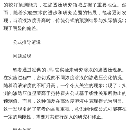
的较好预测能力，在渗透压研究领域占据了重要地位。然
而，随着实验技术的进步和研究范围的拓展，笔者逐渐发
现，当溶液浓度升高时，传统公式的预测结果与实际情况出
现了明显的偏差。
公式推导逻辑
问题发现
笔者通过经典的U型管实验来研究溶液的渗透压现象。
在实验过程中，密切观察不同浓度溶液的渗透压变化情况。
随着溶液浓度的不断升高，一个令人关注的现象出现了：实
测的渗透压值显著高于范特霍夫公式基于线性关系所做出的
预测值。而且，这种偏差在高浓度溶液中表现得尤为明显。
这一发现引起了笔者的高度重视，意识到传统公式可能存在
一定的局限性，需要对其进行深入的研究和修正。