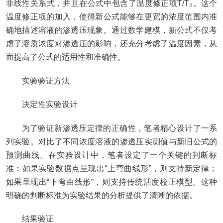
非线性关系式，并且在公式中包含了温度修正项T/T₀。这个
温度修正项的加入，使得新公式能够在更宽的浓度范围内准
确地描述溶液的渗透压现象。通过数学建模，新公式不仅考
虑了溶质浓度对渗透压的影响，还充分考虑了温度因素，从
而提高了公式的适用性和准确性。
实验验证方法
决定性实验设计
为了验证新渗透压定律的正确性，笔者精心设计了一系
列实验。对比了不同浓度溶液的渗透压实测值与新旧公式的
预测曲线。在实验设计中，笔者设定了一个关键的判断标
准：如果实验数据点呈现出“上弯曲线形”，则支持新定律；
如果呈现出“下弯曲线形”，则支持传统活度校正模型。这种
明确的判断标准为实验结果的分析提供了清晰的依据。
结果验证