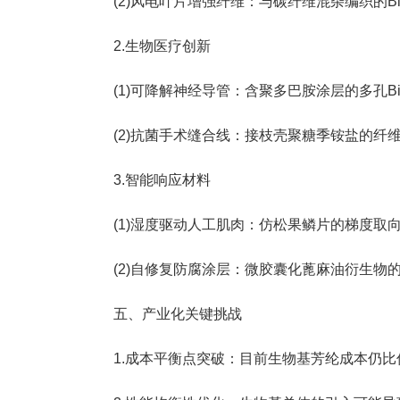
(2)风电叶片增强纤维：与碳纤维混杂编织的Bio
2.生物医疗创新
(1)可降解神经导管：含聚多巴胺涂层的多孔Bi
(2)抗菌手术缝合线：接枝壳聚糖季铵盐的纤维
3.智能响应材料
(1)湿度驱动人工肌肉：仿松果鳞片的梯度取向
(2)自修复防腐涂层：微胶囊化蓖麻油衍生物
五、产业化关键挑战
1.成本平衡点突破：目前生物基芳纶成本仍比