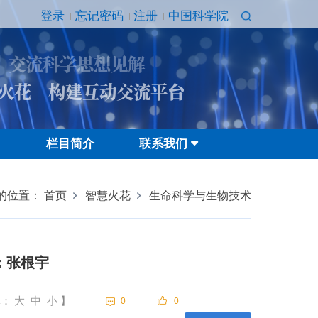
登录
忘记密码
注册
中国科学院
 交流科学思想见解
火花 构建互动交流平台
栏目简介
联系我们
的位置：
首页
智慧火花
生命科学与生物技术
：张根宇
体：
大
中
小
】
0
0