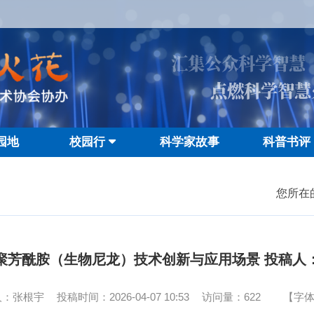
汇集公众科学智慧
点燃科学智慧
园地
校园行
科学家故事
科普书评
您所在
聚芳酰胺（生物尼龙）技术创新与应用场景 投稿人
人：张根宇
投稿时间：2026-04-07 10:53
访问量：
622
【字