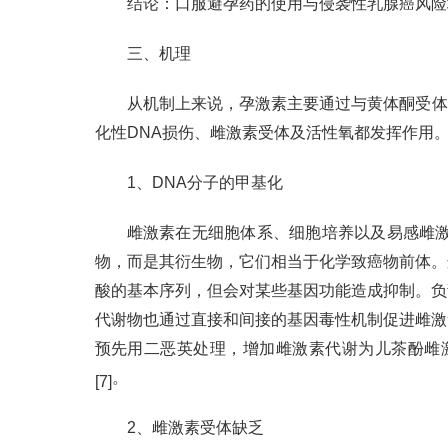
结论：口服避孕药的使用与侵袭性乳腺癌风险
三、机理
从机制上来说，孕激素主要通过与黄体酮受体
化性DNA损伤、雌激素受体及活性氧都发挥作用
1、DNA分子的甲基化
雌激素在无细胞体系、细胞培养以及易感雌激
物，而是其衍生物，它们相当于化学致癌物前体。
酸的基本序列，但会对某些基因功能造成抑制。负
代谢物也通过直接和间接的基因毒性机制促进雌激素致癌
预先用二恶英处理，增加雌激素代谢为儿茶酚雌激素
。
[7]
2、雌激素受体缺乏