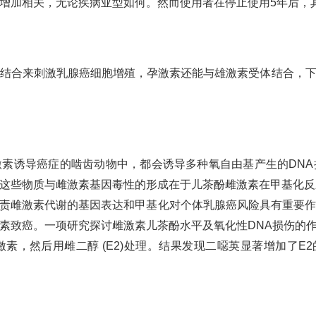
增加相关，无论疾病亚型如何。然而使用者在停止使用5年后，
结合来刺激乳腺癌细胞增殖，孕激素还能与雄激素受体结合，
。
素诱导癌症的啮齿动物中，都会诱导多种氧自由基产生的DN
这些物质与雌激素基因毒性的形成在于儿茶酚雌激素在甲基化反
责雌激素代谢的基因表达和甲基化对个体乳腺癌风险具有重要作
。一项研究探讨雌激素儿茶酚水平及氧化性DNA损伤的作用，损伤通
，然后用雌二醇 (E2)处理。结果发现二噁英显著增加了E2