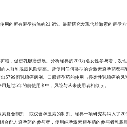
用的所有避孕措施的21.9%。最新研究发现含雌激素的避孕方
扩增，促进乳腺癌进展。分析瑞典的200万名女性参与者，发现
的人群乳腺癌风险更高。曾使用任何类型的含激素避孕药都与乳腺
鉴定出5799例乳腺癌病例。口服避孕药的使用与侵袭性乳腺癌的风险
9。在停用超过5年的前使用者中，风险与从未使用者相似
。
[2]
复合制剂，或仅含孕激素的制剂。瑞典一项研究共纳入了2095130
使用组合配方避孕药的参与者，使用纯孕激素避孕药的参与者乳腺