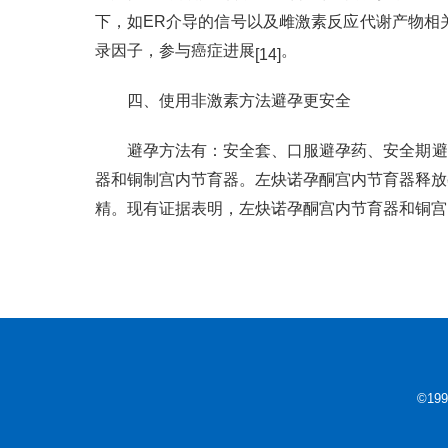
下，如ER介导的信号以及雌激素反应代谢产物相
录因子，参与癌症进展
。
[14]
四、使用非激素方法避孕更安全
避孕方法有：安全套、口服避孕药、安全期避
器和铜制宫内节育器。左炔诺孕酮宫内节育器释放
精。现有证据表明，左炔诺孕酮宫内节育器和铜宫
©199