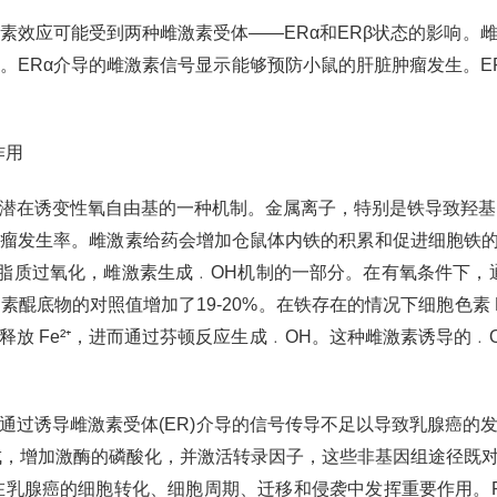
素效应可能受到两种雌激素受体——ERα和ERβ状态的影响。
。ERα介导的雌激素信号显示能够预防小鼠的肝脏肿瘤发生。E
]
作用
潜在诱变性氧自由基的一种机制。金属离子，特别是铁导致羟基自
肿瘤发生率。雌激素给药会增加仓鼠体内铁的积累和促进细胞铁
及脂质过氧化，雌激素生成﹒OH机制的一部分。在有氧条件下，通
素醌底物的对照值增加了19-20%。在铁存在的情况下细胞色素 
放 Fe²⁺，进而通过芬顿反应生成﹒OH。这种雌激素诱导的
通过诱导雌激素受体(ER)介导的信号传导不足以导致乳腺癌的
A合成，增加激酶的磷酸化，并激活转录因子，这些非基因组途径
在乳腺癌的细胞转化、细胞周期、迁移和侵袭中发挥重要作用。