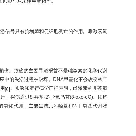
其风险与从未使用者相当。
下游信号具有抗增殖和促细胞凋亡的作用。雌激素氧
A损伤。致癌的主要罪魁祸首不是雌激素的化学代谢
应中的失活过程被破坏。DNA甲基化不会改变核苷
用
。实验和流行病学证据表明，雌激素的儿茶酚
[6]
过8-羟基-2'-脱氧鸟苷(8-oxo-dG)。细胞
的氧化代谢，主要生成其2-羟基和2-甲氧基代谢物