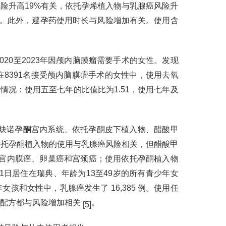
险升高19%有关，依托孕烯植入物与乳腺癌风险升
有关。此外，避孕药使用时长与风险增加有关。使用含
0至2023年因颅内脑膜瘤需要手术的女性。发现
。在8391名接受颅内脑膜瘤手术的女性中，使用去氧
情况：使用五至七年的比值比为1.51，使用七年及
，研究左炔诺孕酮宫内系统、依托孕酮皮下植入物、醋酸甲
依托孕酮植入物的使用与乳腺癌风险相关，但醋酸甲
子宫内膜癌、卵巢癌和宫颈癌；使用依托孕酮植入物
月1日居住在瑞典、年龄为13至49岁的所有青少年女
女孩和女性中，乳腺癌发生了 16,385 例。使用任
酮配方都与风险增加相关
。
[5]