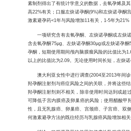
素制剂得出了有统计学意义的数据，去氧孕烯及其
高22%有关；口服左炔诺孕酮(9%)和左炔诺孕
激素避孕药<1年与风险增加11有关，1-5年为21%，
一项研究含有去氧孕酮、左炔诺孕酮或左炔诺
含去氧孕酮75µg、左炔诺孕酮30µg或左炔诺孕
孕酮，短期使用期间颅内脑膜瘤风险的比值比为1.
以上的比值比为2.09。无论使用时间长短，左炔
澳大利亚女性中进行调查(2004至2013年间
羟孕酮注射剂与癌症风险之间的关联，并将这些结
羟孕酮注射剂则不相关，除非使用时间达到或超过
可降低子宫内膜癌及卵巢癌的风险；使用醋酸甲
性，且无乳腺癌、卵巢癌、宫颈癌、子宫癌、双侧卵巢切
何激素避孕方法的既往经历与乳腺癌风险增加相关，相