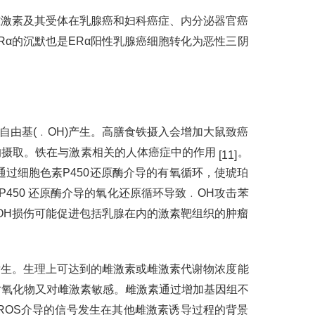
雌激素及其受体在乳腺癌和妇科癌症、内分泌器官癌
Rα的沉默也是ERα阳性乳腺癌细胞转化为恶性三阴
由基(﹒OH)产生。高膳食铁摄入会增加大鼠致癌
的摄取。铁在与激素相关的人体癌症中的作用
。
[11]
过细胞色素P450还原酶介导的有氧循环，使琥珀
P450 还原酶介导的氧化还原循环导致﹒OH攻击苯
﹒OH损伤可能促进包括乳腺在内的激素靶组织的肿瘤
发生。生理上可达到的雌激素或雌激素代谢物浓度能
既对氧化物又对雌激素敏感。雌激素通过增加基因组不
ROS介导的信号发生在其他雌激素诱导过程的背景