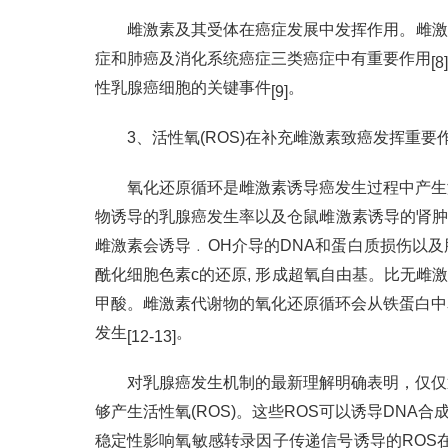
雌激素及其受体在癌症发展中发挥作用。雌激
症和肺癌及消化系统癌症三类癌症中有重要作用
[8
性乳腺癌细胞的关键事件
。
[9]
3、活性氧(ROS)在补充雌激素致癌发挥重要
氧化还原循环是雌激素诱导癌发生过程中产生
物诱导的乳腺癌发生率以及仓鼠雌激素诱导的肾
雌激素会诱导﹒OH介导的DNA和蛋白质损伤以
酰化细胞色素c的还原, 形成超氧自由基。比无雌激
甲酸。雌激素代谢物的氧化还原循环会从铁蛋白中释
发生
。
[12-13]
对乳腺癌发生机制的最新理解明确表明，仅仅
够产生活性氧(ROS)。这些ROS可以诱导DN
稳定性影响氧敏感转录因子传递信号诱导的ROS