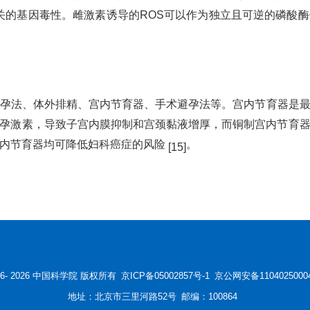
关的基因毒性。雌激素诱导的ROS可以作为独立且可逆的磷酸
孕法、体外排精、宫内节育器、手术避孕法等。宫内节育器是
孕激素，导致子宫内膜抑制和宫颈黏液增厚，而铜制宫内节育
内节育器均可降低妇科癌症的风险
。
[15]
6-
2026 中国科学院 版权所有
京ICP备05002857号-1
京公网安备1104025000
地址：北京市三里河路52号
邮编：100864