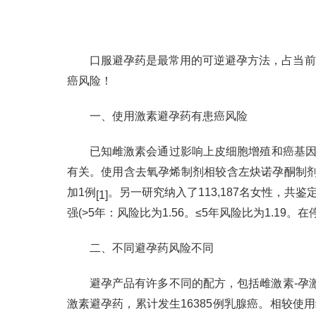
口服避孕药是最常用的可逆避孕方法，占当前使
癌风险！
一、使用激素避孕药有患癌风险
已知雌激素会通过影响上皮细胞增殖和癌基因
有关。使用含去氧孕烯制剂相较含左炔诺孕酮制剂
加1例
。另一研究纳入了113,187名女性，共
[1]
强(>5年：风险比为1.56。≤5年风险比为1.1
二、不同避孕药风险不同
避孕产品有许多不同的配方，包括雌激素-孕激素
激素避孕药，累计发生16385例乳腺癌。相较