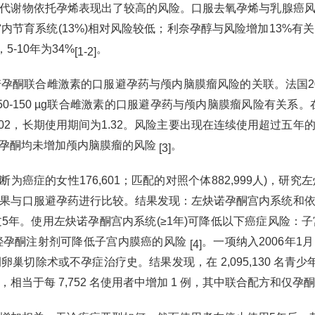
代谢物依托孕烯表现出了较高的风险。口服去氧孕烯与乳腺癌风
酮宫内节育系统(13%)相对风险较低；利奈孕醇与风险增加13%
5-10年为34%
。
[1-2]
孕酮联合雌激素的口服避孕药与颅内脑膜瘤风险的关联。法国202
酮50-150 µg联合雌激素的口服避孕药与颅内脑膜瘤风险有关系
02，长期使用期间为1.32。风险主要出现在连续使用超过五年的
诺孕酮均未增加颅内脑膜瘤的风险
。
[3]
诊断为癌症的女性176,601；匹配的对照个体882,999人)
果与口服避孕药进行比较。结果发现：左炔诺孕酮宫内系统和
5年。使用左炔诺孕酮宫内系统(≥1年)可降低以下癌症风险：
羟孕酮注射剂可降低子宫内膜癌的风险
。一项纳入2006年1
[4]
除术或不孕症治疗史。结果发现，在 2,095,130 名青少年
当于每 7,752 名使用者中增加 1 例，其中联合配方和仅孕