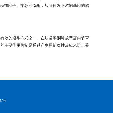
酶修饰因子，并激活激酶，从而触发下游靶基因的转
最有效的避孕方式之一。左炔诺孕酮释放型宫内节育
器的主要作用机制是通过产生局部炎性反应来防止受
47号