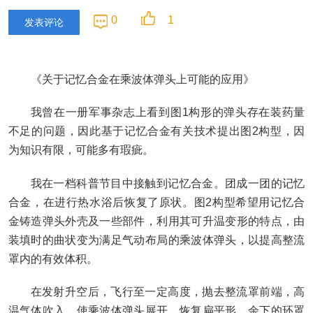
0
1
发表评论
《关于记忆合金在乘波体弹头上可能的应用》
我曾在一册军事杂志上看到图1构形的弹头存在装药量
不足的问题，因此基于记忆合金有关技术提出图2构型，因
为知识有限，可能多有瑕疵。
我在一档科普节目中接触到记忆合金。团成一团的记忆
合金，在进行热水浴后恢复了原状。图2构型希望用记忆合
金铸造弹头外壳及一些部件，利用其可升温变形的特点，由
装填时的曲状变为满足气动布局的乘波体弹头，以提高整流
罩内的有效体积。
在发射升空后，飞行至一定高度，抛去整流罩前端，高
温气体吹入，使乘波体弹头展开，恢复扁平形，余下的环罩