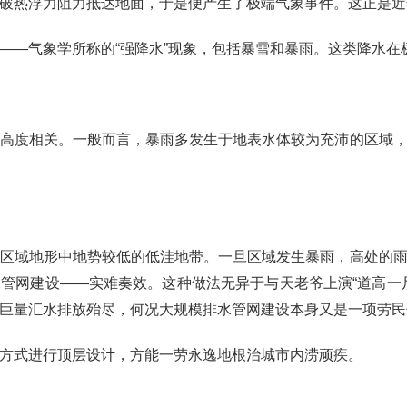
破热浮力阻力抵达地面，于是便产生了极端气象事件。这正是近
——气象学所称的“强降水”现象，包括暴雪和暴雨。这类降水在
高度相关。一般而言，暴雨多发生于地表水体较为充沛的区域
区域地形中地势较低的低洼地带。一旦区域发生暴雨，高处的
管网建设——实难奏效。这种做法无异于与天老爷上演“道高一
巨量汇水排放殆尽，何况大规模排水管网建设本身又是一项劳民
方式进行顶层设计，方能一劳永逸地根治城市内涝顽疾。